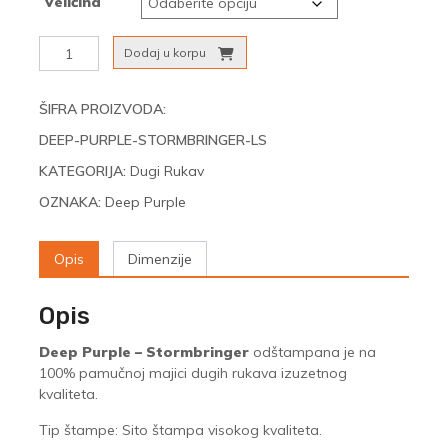
Veličina
Deep
Dodaj u korpu
Purple
-
Stormbringer
ŠIFRA PROIZVODA:
(Dugi
DEEP-PURPLE-STORMBRINGER-LS
Rukavi)
količina
KATEGORIJA:
Dugi Rukav
OZNAKA:
Deep Purple
Opis
Dimenzije
Opis
Deep Purple – Stormbringer
odštampana je na
100% pamučnoj majici dugih rukava izuzetnog
kvaliteta.
Tip štampe: Sito štampa visokog kvaliteta.