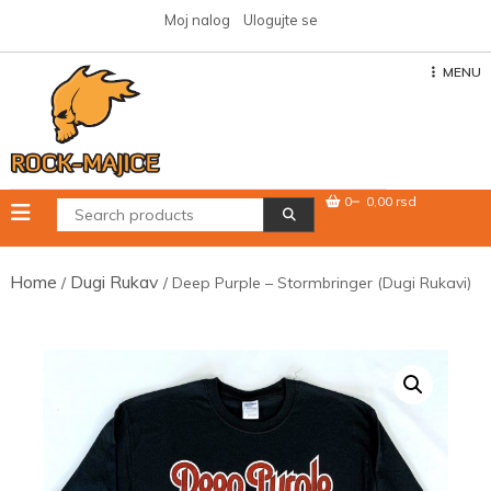
Skip
Moj nalog
Ulogujte se
to
content
MENU
0
0,00 rsd
Home
Dugi Rukav
/
/ Deep Purple – Stormbringer (Dugi Rukavi)