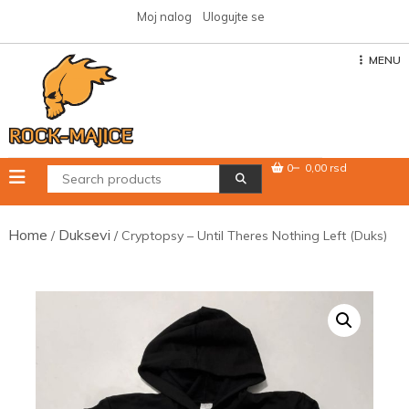
Skip
Moj nalog
Ulogujte se
to
content
MENU
0
0,00 rsd
Home
Duksevi
/
/ Cryptopsy – Until Theres Nothing Left (Duks)