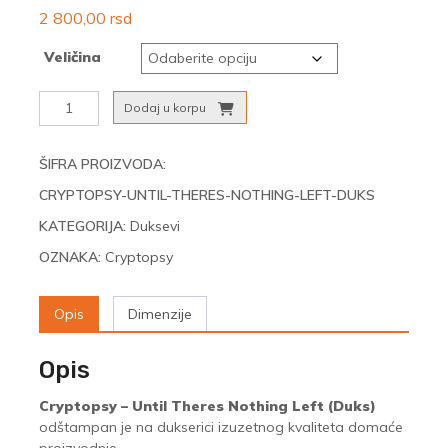
2 800,00
rsd
Veličina
Cryptopsy
Dodaj u korpu
-
Until
Theres
ŠIFRA PROIZVODA:
Nothing
CRYPTOPSY-UNTIL-THERES-NOTHING-LEFT-DUKS
Left
(Duks)
KATEGORIJA:
Duksevi
količina
OZNAKA:
Cryptopsy
Opis
Dimenzije
Opis
Cryptopsy – Until Theres Nothing Left (Duks)
odštampan je na dukserici izuzetnog kvaliteta domaće