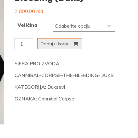
2 800,00
rsd
Veličina
Cannibal
Dodaj u korpu
Corpse
–
ŠIFRA PROIZVODA:
The
CANNIBAL-CORPSE-THE-BLEEDING-DUKS
Bleeding
(Duks)
KATEGORIJA:
Duksevi
količina
OZNAKA:
Cannibal Corpse