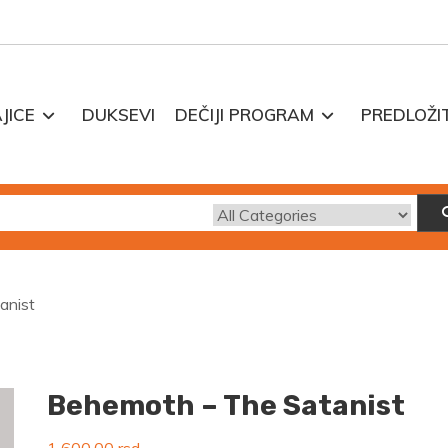
JICE
DUKSEVI
DEČIJI PROGRAM
PREDLOŽI
anist
Behemoth – The Satanist