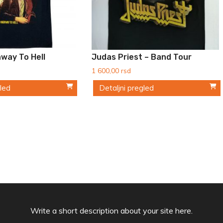
way To Hell
Judas Priest – Band Tour
1 600,00
rsd
gled
Detaljni pregled
Ovaj
proizvod
ima
više
varijanti.
Opcije
mogu
biti
Write a short description about your site here.
izabrane