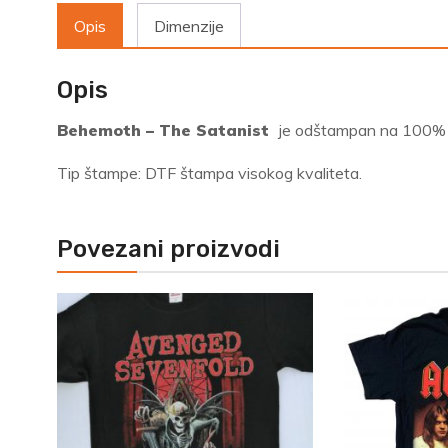
Opis
Dimenzije
Opis
Behemoth – The Satanist
je odštampan na 100% p
Tip štampe: DTF štampa visokog kvaliteta.
Povezani proizvodi