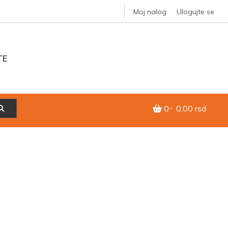
Moj nalog
Ulogujte se
TE
0
0,00 rsd