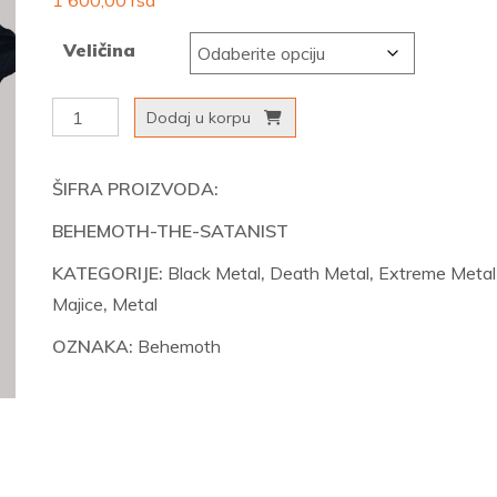
1 600,00
rsd
Veličina
Behemoth
Dodaj u korpu
-
The
ŠIFRA PROIZVODA:
Satanist
BEHEMOTH-THE-SATANIST
količina
KATEGORIJE:
Black Metal
,
Death Metal
,
Extreme Metal
Majice
,
Metal
OZNAKA:
Behemoth