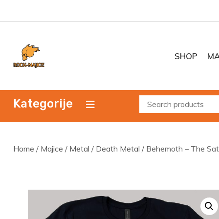
Skip
to
content
SHOP
MA
Kategorije
Home
/
Majice
/
Metal
/
Death Metal
/ Behemoth – The Sat