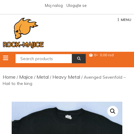
Skip
Moj nalog
Ulogujte se
to
content
MENU
0
0,00 rsd
Home
Majice
Metal
Heavy Metal
/
/
/
/ Avenged Sevenfold –
Hail to the king