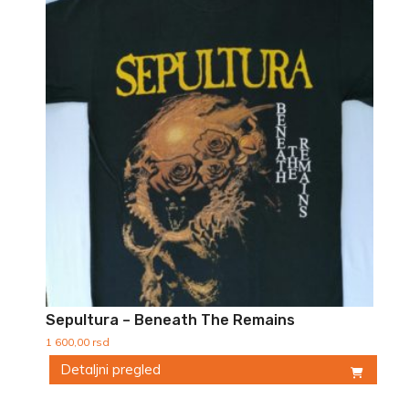
ima
više
varijanti.
Opcije
mogu
biti
izabrane
na
stranici
proizvoda.
Sepultura – Beneath The Remains
1 600,00
rsd
Detaljni pregled
Ovaj