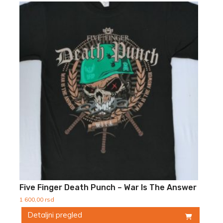
proizvod
ima
više
varijanti.
Opcije
mogu
biti
izabrane
na
stranici
proizvoda.
Five Finger Death Punch – War Is The Answer
1 600,00
rsd
Detaljni pregled