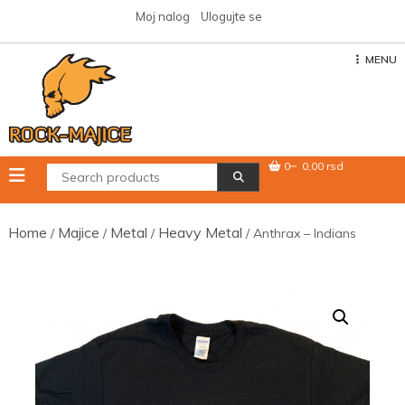
Skip
Moj nalog
Ulogujte se
to
content
MENU
0
0,00 rsd
Home
Majice
Metal
Heavy Metal
/
/
/
/ Anthrax – Indians