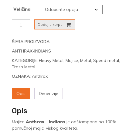
Veličina
Anthrax
Dodaj u korpu
-
Indians
količina
ŠIFRA PROIZVODA:
ANTHRAX-INDIANS
KATEGORIJE:
Heavy Metal
,
Majice
,
Metal
,
Speed metal
,
Trash Metal
OZNAKA:
Anthrax
Opis
Dimenzije
Opis
Majica
Anthrax – Indians
je odštampana na 100%
pamučnoj majici viskog kvaliteta.