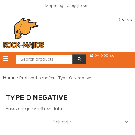
Skip
Moj nalog
Ulogujte se
to
content
MENU
0
0,00 rsd
Home
/ Proizvod označen „Type O Negative“
TYPE O NEGATIVE
Sortirano
Prikazano je svih 6 rezultata
po
najnovijem