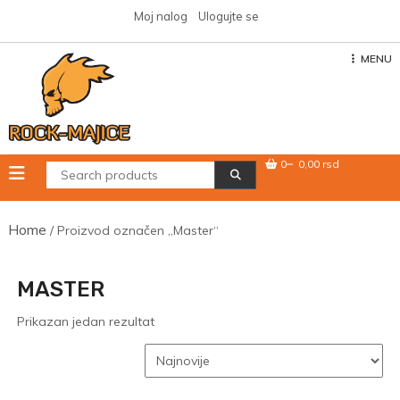
Skip
Moj nalog
Ulogujte se
to
content
MENU
0
0,00 rsd
Home
/ Proizvod označen „Master“
MASTER
Prikazan jedan rezultat