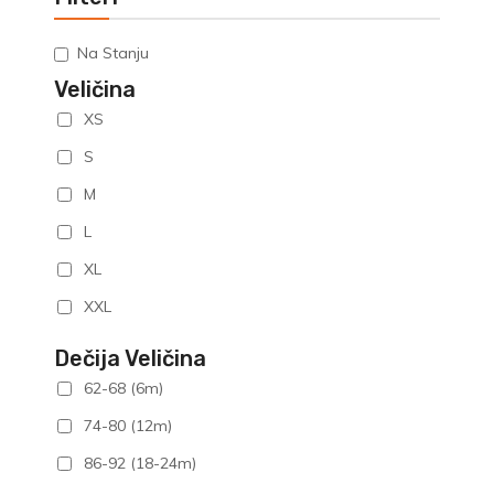
mogu
biti
Na Stanju
izabrane
na
Veličina
stranici
XS
proizvoda.
S
M
L
XL
XXL
Dečija Veličina
62-68 (6m)
74-80 (12m)
86-92 (18-24m)