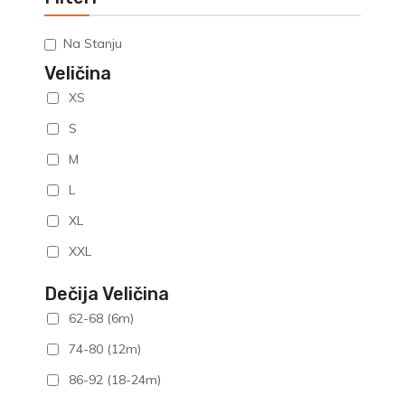
mogu
biti
Na Stanju
izabrane
na
Veličina
stranici
XS
proizvoda.
S
M
L
XL
XXL
Dečija Veličina
62-68 (6m)
74-80 (12m)
86-92 (18-24m)