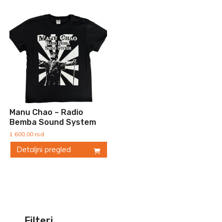
Manu Chao – Radio
Bemba Sound System
1 600,00
rsd
Detaljni pregled
Ovaj
proizvod
ima
više
varijanti.
Opcije
Filteri