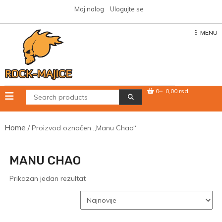
Skip
Moj nalog
Ulogujte se
to
content
MENU
0
0,00 rsd
Home
/ Proizvod označen „Manu Chao“
MANU CHAO
Prikazan jedan rezultat